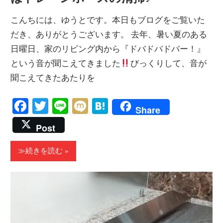
こんちには、ゆうとです。本日もブログをご覧いた
だき、ありがとうございます。 去年、暑い夏のある
日曜日、家のリビング内から『ドバドバドバー！』
という音が聞こえてきました
びっくりして、音が
聞こえてきたあたりを
Facebook
Twitter
Line
Mixi
Hatena
Share
Post
≫続きを読む