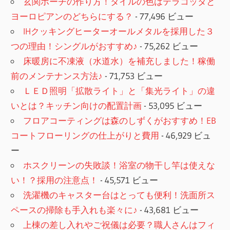
玄関ポーチの作り方！タイルの色はテラコッタと
ヨーロピアンのどちらにする？
- 77,496 ビュー
IHクッキングヒーターオールメタルを採用した３
つの理由！シングルがおすすめ♪
- 75,262 ビュー
床暖房に不凍液（水道水）を補充しました！稼働
前のメンテナンス方法♪
- 71,753 ビュー
ＬＥＤ照明「拡散ライト」と「集光ライト」の違
いとは？キッチン向けの配置計画
- 53,095 ビュー
フロアコーティングは森のしずくがおすすめ！EB
コートフローリングの仕上がりと費用
- 46,929 ビュ
ー
ホスクリーンの失敗談！浴室の物干し竿は使えな
い！？採用の注意点！
- 45,571 ビュー
洗濯機のキャスター台はとっても便利！洗面所ス
ペースの掃除も手入れも楽々に♪
- 43,681 ビュー
上棟の差し入れやご祝儀は必要？職人さんはフィ