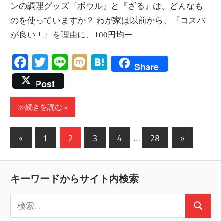
ンの調理グッズ『ボウル』と『ざる』は、どんなも
のを使っていますか？ わが家は以前から、『コスパ
が良い！』を理由に、100円均一
Facebook
Twitter
Line
Mixi
Hatena
Share
Post
≫続きを読む
投
前
次
«
1
2
3
4
…
28
»
の
の
稿
記
記
ナ
キーワードからサイト内検索
事
事
ビ
検
ゲ
検
索: