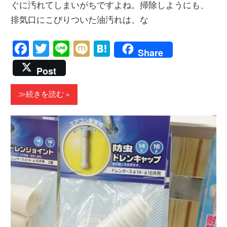
ぐに汚れてしまいがちですよね。掃除しようにも、
排気口にこびりついた油汚れは、な
Facebook
Twitter
Line
Mixi
Hatena
Share
Post
≫続きを読む