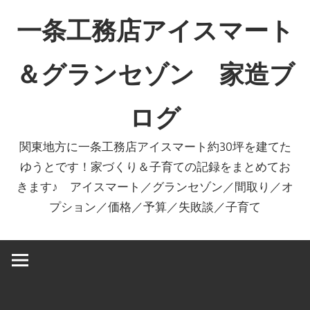
コ
一条工務店アイスマート
ン
テ
＆グランセゾン 家造ブ
ン
ツ
ログ
へ
ス
関東地方に一条工務店アイスマート約30坪を建てた
キ
ゆうとです！家づくり＆子育ての記録をまとめてお
ッ
きます♪ アイスマート／グランセゾン／間取り／オ
プ
プション／価格／予算／失敗談／子育て