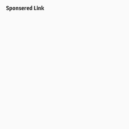
索
ー
Sponsered Link
シ
ョ
ン