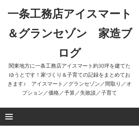
コ
一条工務店アイスマート
ン
テ
＆グランセゾン 家造ブ
ン
ツ
ログ
へ
ス
関東地方に一条工務店アイスマート約30坪を建てた
キ
ゆうとです！家づくり＆子育ての記録をまとめてお
ッ
きます♪ アイスマート／グランセゾン／間取り／オ
プ
プション／価格／予算／失敗談／子育て