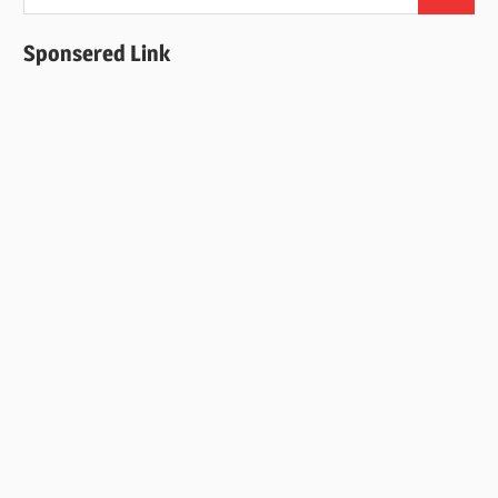
検
索:
索
Sponsered Link