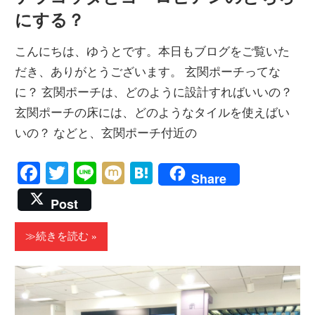
にする？
こんにちは、ゆうとです。本日もブログをご覧いた
だき、ありがとうございます。 玄関ポーチってな
に？ 玄関ポーチは、どのように設計すればいいの？
玄関ポーチの床には、どのようなタイルを使えばい
いの？ などと、玄関ポーチ付近の
Facebook
Twitter
Line
Mixi
Hatena
Share
Post
≫続きを読む