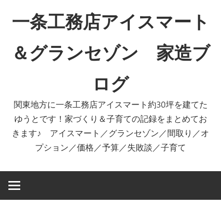
コ
一条工務店アイスマート
ン
テ
＆グランセゾン 家造ブ
ン
ツ
ログ
へ
ス
関東地方に一条工務店アイスマート約30坪を建てた
キ
ゆうとです！家づくり＆子育ての記録をまとめてお
ッ
きます♪ アイスマート／グランセゾン／間取り／オ
プ
プション／価格／予算／失敗談／子育て