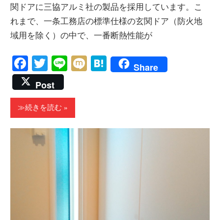
関ドアに三協アルミ社の製品を採用しています。こ
れまで、一条工務店の標準仕様の玄関ドア（防火地
域用を除く）の中で、一番断熱性能が
Facebook
Twitter
Line
Mixi
Hatena
Share
Post
≫続きを読む