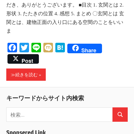
だき、ありがとうございます。 ■目次 1. 玄関とは 2.
形状 3. たたきの位置 4. 感想 5. まとめ 〇玄関とは 玄
関とは、建物正面の入り口にある空間のことをいい
ま
Facebook
Twitter
Line
Mixi
Hatena
Share
Post
≫続きを読む
キーワードからサイト内検索
検
検
索:
索
Sponsered Link