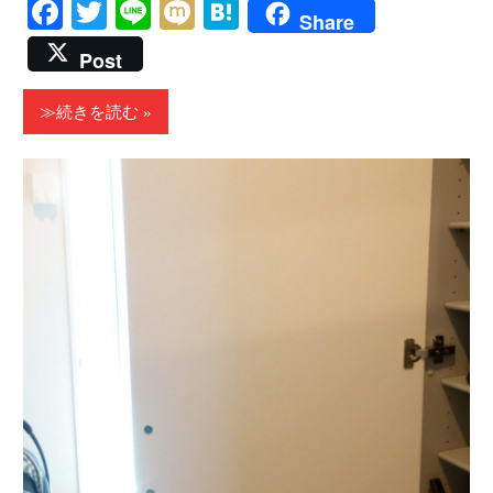
Facebook
Twitter
Line
Mixi
Hatena
Share
Post
≫続きを読む