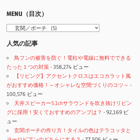
MENU（目次）
MENU（目
次）
人気の記事
鳥フンの被害を防ぐ！電柱や電線に無料でできる
たった１つの対策
- 358,274 ビュー
【リビング】アクセントクロスはエコカラット風
がおすすめ価格！～オシャレな空間づくりのコツ～
-
100,576 ビュー
天井スピーカー5.1chサラウンドを吹き抜けリビン
グに採用！安くておすすめのアンプは？
- 92,169 ビ
ュー
玄関ポーチの作り方！タイルの色はテラコッタと
ヨーロピアンのどちらにする？
- 77,506 ビュー