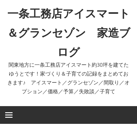
コ
一条工務店アイスマート
ン
テ
＆グランセゾン 家造ブ
ン
ツ
ログ
へ
ス
関東地方に一条工務店アイスマート約30坪を建てた
キ
ゆうとです！家づくり＆子育ての記録をまとめてお
ッ
きます♪ アイスマート／グランセゾン／間取り／オ
プ
プション／価格／予算／失敗談／子育て