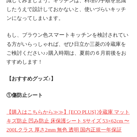
識してみましょう。キッチンは、料理の手順を意識
したうえで設計しておかないと、使いづらいキッチ
ンになってしまいます。
スマートキッチン
もし、ブラウン色
を検討されてい
る方がいらっしゃれば、ぜひ日立か三菱の冷蔵庫を
ご検討ください♪♪購入時期は、夏前の６月前後をお
すすめします！
【おすすめグッズ♪】
①傷防止シート
【購入はこちらから≫≫】[ECO PLUS] 冷蔵庫 マット
キズ防止 凹み防止 床保護シート Sサイズ 53×62cm 〜
200Lクラス 厚さ2mm 無色 透明 国内正規一年保証