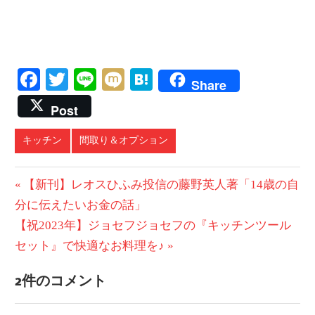
Facebook
Twitter
Line
Mixi
Hatena
Share
Post
キッチン
間取り＆オプション
投
前
【新刊】レオスひふみ投信の藤野英人著「14歳の自
の
分に伝えたいお金の話」
稿
次
投
【祝2023年】ジョセフジョセフの『キッチンツール
ナ
の
稿:
セット』で快適なお料理を♪
ビ
投
2件のコメント
稿:
ゲ