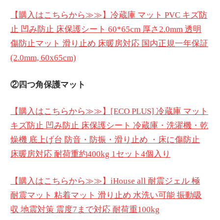
【購入はこちらから≫≫】冷蔵庫 マット PVC キズ防
止 凹み防止 床保護シート 60*65cm 厚さ2.0mm 透明
傷防止マット 滑り止め 床暖房対応 国内正規一年保証
(2.0mm, 60x65cm)
②四つ角保護マット
【購入はこちらから≫≫】[ECO PLUS] 冷蔵庫 マット
キズ防止 凹み防止 床保護シート 冷蔵庫・洗濯機・乾
燥機 底上げ台 防音・防振・滑り止め ・床に傷防止
床暖房対応 耐荷重約400kg 1セット4個入り
【購入はこちらから≫≫】iHouse all 耐震ジェル 極
耐震マット 粘着マット 滑り止め 水洗い可能 振動吸
収 地震対策 震度7まで対応 耐荷重100kg