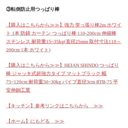
③転倒防止用つっぱり棒
【購入はこちらから≫≫】強力 突っ張り棒2m ホワイ
ト 1本 防錆 カーテン つっぱり棒 110-200cm 伸縮棒
ステンレス 耐荷重15~35kg(直径25mm 取付寸法110～
200cm 1本 ホワイト)
【購入はこちらから≫≫】HEIAN SHINDO つっぱり
棒 ジャッキ式超強力タイプ マットブラック 幅
75~120cm 耐荷重50~30kg パイプ直径3cm RTB-75 平
安伸銅工業
【キッチン】参考リンクはこちらから ≫≫
【ホーム】にもどる ≫≫