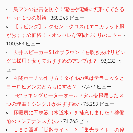
鳥フンの被害を防ぐ！電柱や電線に無料でできる
たった１つの対策
- 358,245 ビュー
【リビング】アクセントクロスはエコカラット風
がおすすめ価格！～オシャレな空間づくりのコツ～
-
100,563 ビュー
天井スピーカー5.1chサラウンドを吹き抜けリビン
グに採用！安くておすすめのアンプは？
- 92,132 ビ
ュー
玄関ポーチの作り方！タイルの色はテラコッタと
ヨーロピアンのどちらにする？
- 77,477 ビュー
IHクッキングヒーターオールメタルを採用した３
つの理由！シングルがおすすめ♪
- 75,253 ビュー
床暖房に不凍液（水道水）を補充しました！稼働
前のメンテナンス方法♪
- 71,745 ビュー
ＬＥＤ照明「拡散ライト」と「集光ライト」の違