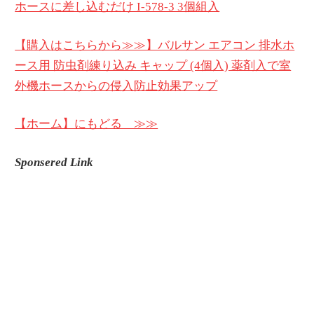
ホースに差し込むだけ I-578-3 3個組入
【購入はこちらから≫≫】バルサン エアコン 排水ホ
ース用 防虫剤練り込み キャップ (4個入) 薬剤入で室
外機ホースからの侵入防止効果アップ
【ホーム】にもどる ≫≫
Sponsered Link