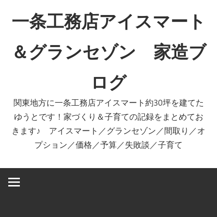
コ
一条工務店アイスマート
ン
テ
＆グランセゾン 家造ブ
ン
ツ
ログ
へ
ス
関東地方に一条工務店アイスマート約30坪を建てた
キ
ゆうとです！家づくり＆子育ての記録をまとめてお
ッ
きます♪ アイスマート／グランセゾン／間取り／オ
プ
プション／価格／予算／失敗談／子育て