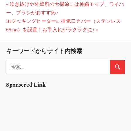
投
前
吹き抜けや外壁窓の大掃除には伸縮モップ、ワイパ
の
ー、ブラシがおすすめ♪
稿
次
投
IHクッキングヒーターに排気口カバー（ステンレス
ナ
の
稿:
65cm）を設置！お手入れがラクラクに♪
ビ
投
稿:
ゲ
キーワードからサイト内検索
ー
検
検
索:
シ
索
ョ
Sponsered Link
ン