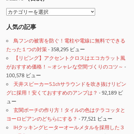
MENU（目
次）
人気の記事
鳥フンの被害を防ぐ！電柱や電線に無料でできる
たった１つの対策
- 358,295 ビュー
【リビング】アクセントクロスはエコカラット風
がおすすめ価格！～オシャレな空間づくりのコツ～
-
100,578 ビュー
天井スピーカー5.1chサラウンドを吹き抜けリビン
グに採用！安くておすすめのアンプは？
- 92,189 ビ
ュー
玄関ポーチの作り方！タイルの色はテラコッタと
ヨーロピアンのどちらにする？
- 77,521 ビュー
IHクッキングヒーターオールメタルを採用した３