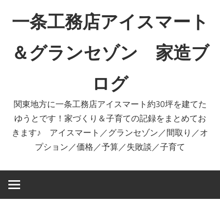
コ
一条工務店アイスマート
ン
テ
＆グランセゾン 家造ブ
ン
ツ
ログ
へ
ス
関東地方に一条工務店アイスマート約30坪を建てた
キ
ゆうとです！家づくり＆子育ての記録をまとめてお
ッ
きます♪ アイスマート／グランセゾン／間取り／オ
プ
プション／価格／予算／失敗談／子育て