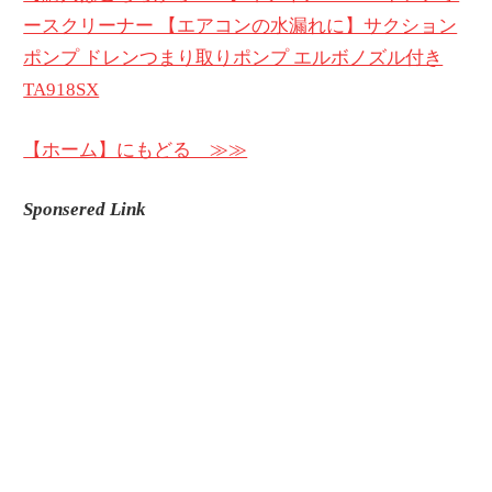
ースクリーナー 【エアコンの水漏れに】サクション
ポンプ ドレンつまり取りポンプ エルボノズル付き
TA918SX
【ホーム】にもどる ≫≫
Sponsered Link