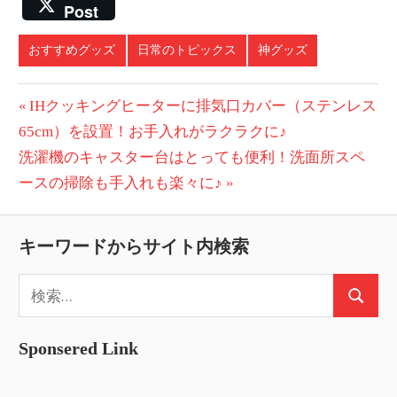
Post
おすすめグッズ
日常のトピックス
神グッズ
投
前
IHクッキングヒーターに排気口カバー（ステンレス
の
65cm）を設置！お手入れがラクラクに♪
稿
次
投
洗濯機のキャスター台はとっても便利！洗面所スペ
ナ
の
稿:
ースの掃除も手入れも楽々に♪
ビ
投
稿:
ゲ
キーワードからサイト内検索
ー
検
検
索:
シ
索
ョ
Sponsered Link
ン