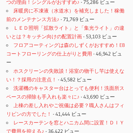
つの理由！シングルがおすすめ♪
- 75,286 ビュー
床暖房に不凍液（水道水）を補充しました！稼働
前のメンテナンス方法♪
- 71,769 ビュー
ＬＥＤ照明「拡散ライト」と「集光ライト」の違
いとは？キッチン向けの配置計画
- 53,103 ビュー
フロアコーティングは森のしずくがおすすめ！EB
コートフローリングの仕上がりと費用
- 46,942 ビュ
ー
ホスクリーンの失敗談！浴室の物干し竿は使えな
い！？採用の注意点！
- 45,582 ビュー
洗濯機のキャスター台はとっても便利！洗面所ス
ペースの掃除も手入れも楽々に♪
- 43,690 ビュー
上棟の差し入れやご祝儀は必要？職人さんはフィ
リピンの方でした！
- 41,444 ビュー
レースカーテンを窓とハニカム間に設置！ＤＩＹ
で費用を抑える♪
- 36,422 ビュー