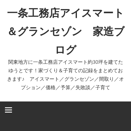
コ
一条工務店アイスマート
ン
テ
＆グランセゾン 家造ブ
ン
ツ
ログ
へ
ス
関東地方に一条工務店アイスマート約30坪を建てた
キ
ゆうとです！家づくり＆子育ての記録をまとめてお
ッ
きます♪ アイスマート／グランセゾン／間取り／オ
プ
プション／価格／予算／失敗談／子育て