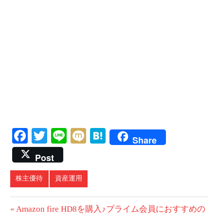
Facebook
Twitter
Line
Mixi
Hatena
Share
Post
株主優待
資産運用
投
前
Amazon fire HD8を購入♪プライム会員におすすめの