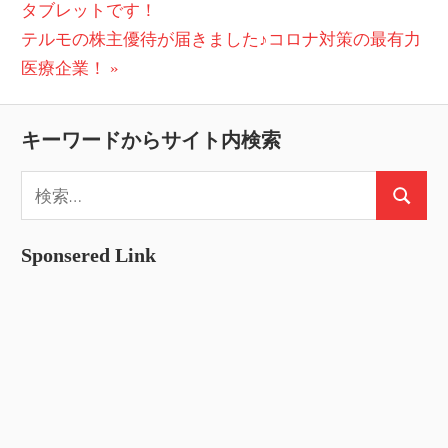
の
タブレットです！
稿
次
投
テルモの株主優待が届きました♪コロナ対策の最有力
ナ
の
稿:
医療企業！
ビ
投
稿:
ゲ
キーワードからサイト内検索
ー
検
検
索:
シ
索
ョ
Sponsered Link
ン