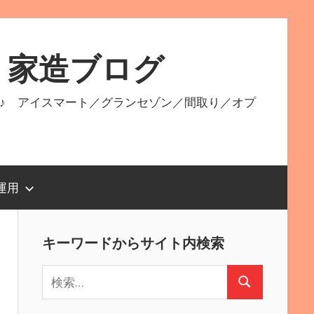
 家造ブログ
♪ アイスマート／グランセゾン／間取り／オプ
運用
キーワードからサイト内検索
検
検
索:
索