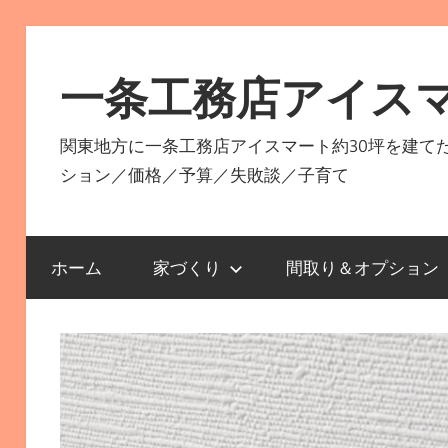
コ
ン
一条工務店アイス
テ
ン
関東地方に一条工務店アイスマート約30坪を建て
ツ
ション／価格／予算／失敗談／子育て
へ
ス
キ
ホーム
家づくり
間取り＆オプション
ッ
プ