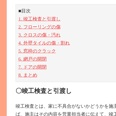
■目次
1. 竣工検査と引渡し
2. フローリングの傷
3. クロスの傷・汚れ
4. 外壁タイルの傷・割れ
5. 窓枠のクラック
6. 網戸の開閉
7. ドアの開閉
8. まとめ
〇竣工検査と引渡し
竣工検査とは、家に不具合がないかどうかを施
ば、施主はその内容を営業担当者に伝えて、竣