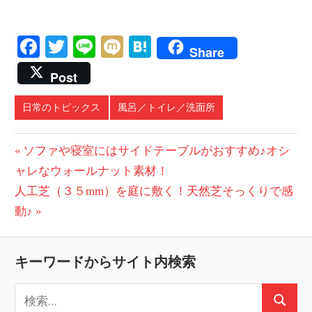
Facebook
Twitter
Line
Mixi
Hatena
Share
Post
日常のトピックス
風呂／トイレ／洗面所
投
前
ソファや寝室にはサイドテーブルがおすすめ♪オシ
の
ャレなウォールナット素材！
稿
次
投
人工芝（３５mm）を庭に敷く！天然芝そっくりで感
ナ
の
稿:
動♪
ビ
投
稿:
ゲ
キーワードからサイト内検索
ー
検
検