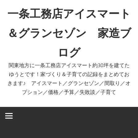
コ
一条工務店アイスマート
ン
テ
＆グランセゾン 家造ブ
ン
ツ
ログ
へ
ス
関東地方に一条工務店アイスマート約30坪を建てた
キ
ゆうとです！家づくり＆子育ての記録をまとめてお
ッ
きます♪ アイスマート／グランセゾン／間取り／オ
プ
プション／価格／予算／失敗談／子育て