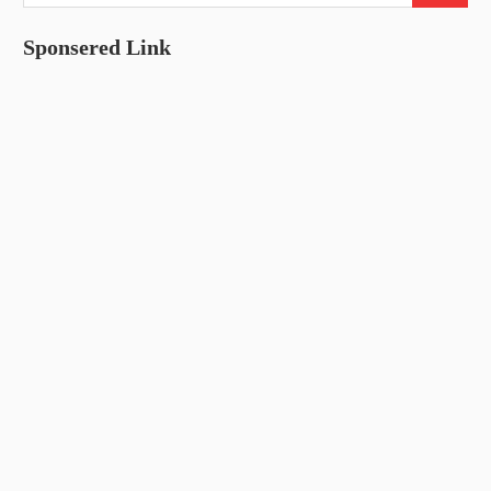
索:
シ
索
ョ
Sponsered Link
ン