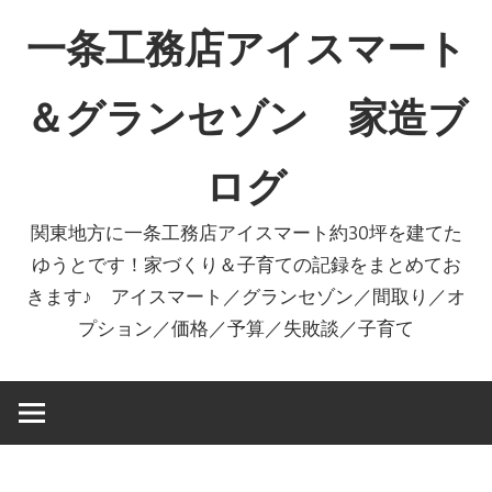
コ
一条工務店アイスマート
ン
テ
＆グランセゾン 家造ブ
ン
ツ
ログ
へ
ス
関東地方に一条工務店アイスマート約30坪を建てた
キ
ゆうとです！家づくり＆子育ての記録をまとめてお
ッ
きます♪ アイスマート／グランセゾン／間取り／オ
プ
プション／価格／予算／失敗談／子育て