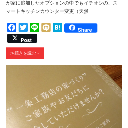
が家に追加したオプションの中でもイチオシの、ス
マートキッチンカウンター変更（天然
Facebook
Twitter
Line
Mixi
Hatena
Share
Post
≫続きを読む