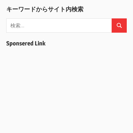
記
ナ
キーワードからサイト内検索
事
ビ
検
ゲ
検
索:
索
ー
Sponsered Link
シ
ョ
ン