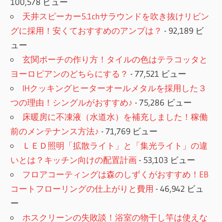
100,578 ビュー
天井スピーカー5.1chサラウンドを吹き抜けリビン
グに採用！安くておすすめのアンプは？
- 92,189 ビ
ュー
玄関ポーチの作り方！タイルの色はテラコッタと
ヨーロピアンのどちらにする？
- 77,521 ビュー
IHクッキングヒーターオールメタルを採用した３
つの理由！シングルがおすすめ♪
- 75,286 ビュー
床暖房に不凍液（水道水）を補充しました！稼働
前のメンテナンス方法♪
- 71,769 ビュー
ＬＥＤ照明「拡散ライト」と「集光ライト」の違
いとは？キッチン向けの配置計画
- 53,103 ビュー
フロアコーティングは森のしずくがおすすめ！EB
コートフローリングの仕上がりと費用
- 46,942 ビュ
ー
ホスクリーンの失敗談！浴室の物干し竿は使えな