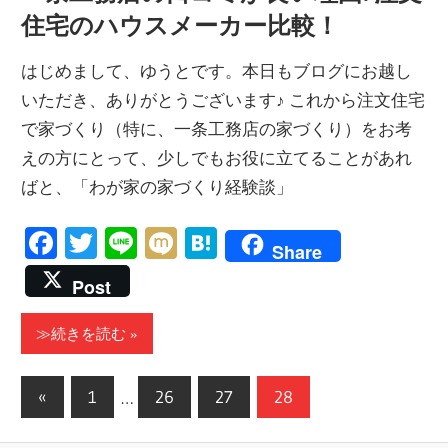
住宅のハウスメーカー比較！
はじめまして、ゆうとです。本日もブログにお越し
いただき、ありがとうございます♪ これから注文住宅
で家づくり（特に、一条工務店の家づくり）をお考
えの方にとって、少しでもお役に立てることがあれ
ばと、「わが家の家づくり経験談」
Facebook
Twitter
Line
Mixi
Hatena
Share
Post
≫続きを読む
投
前
«
1
…
26
27
28
の
稿