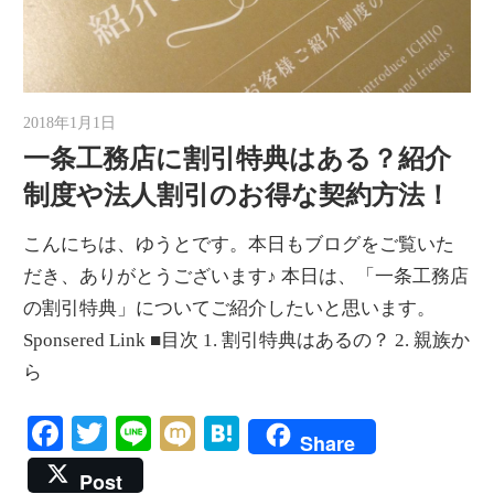
2018年1月1日
ゆうと
一条工務店に割引特典はある？紹介
制度や法人割引のお得な契約方法！
こんにちは、ゆうとです。本日もブログをご覧いた
だき、ありがとうございます♪ 本日は、「一条工務店
の割引特典」についてご紹介したいと思います。
Sponsered Link ■目次 1. 割引特典はあるの？ 2. 親族か
ら
Facebook
Twitter
Line
Mixi
Hatena
Share
Post