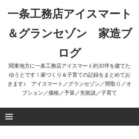
コ
一条工務店アイスマート
ン
テ
＆グランセゾン 家造ブ
ン
ツ
ログ
へ
ス
関東地方に一条工務店アイスマート約30坪を建てた
キ
ゆうとです！家づくり＆子育ての記録をまとめてお
ッ
きます♪ アイスマート／グランセゾン／間取り／オ
プ
プション／価格／予算／失敗談／子育て