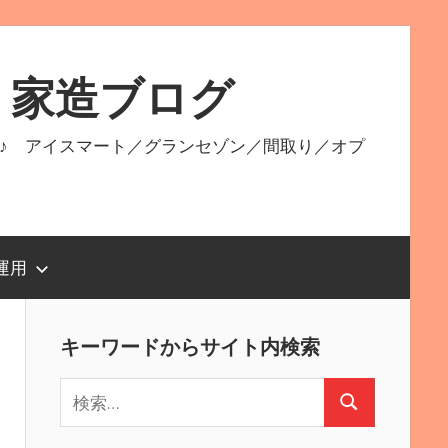
 家造ブログ
♪ アイスマート／グランセゾン／間取り／オプ
運用
キーワードからサイト内検索
検
検
索:
索