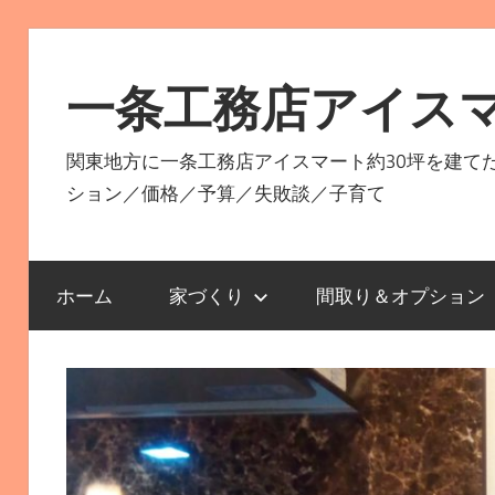
コ
ン
一条工務店アイス
テ
ン
関東地方に一条工務店アイスマート約30坪を建て
ツ
ション／価格／予算／失敗談／子育て
へ
ス
キ
ホーム
家づくり
間取り＆オプション
ッ
プ