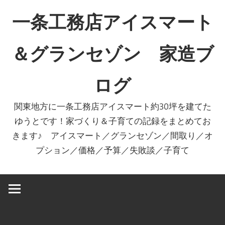
コ
一条工務店アイスマート
ン
テ
＆グランセゾン 家造ブ
ン
ツ
ログ
へ
ス
関東地方に一条工務店アイスマート約30坪を建てた
キ
ゆうとです！家づくり＆子育ての記録をまとめてお
ッ
きます♪ アイスマート／グランセゾン／間取り／オ
プ
プション／価格／予算／失敗談／子育て