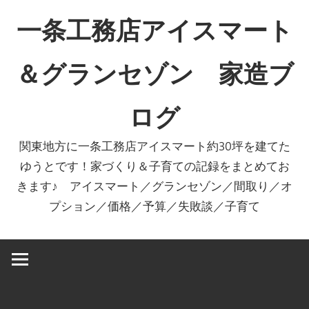
コ
一条工務店アイスマート
ン
テ
＆グランセゾン 家造ブ
ン
ツ
ログ
へ
ス
関東地方に一条工務店アイスマート約30坪を建てた
キ
ゆうとです！家づくり＆子育ての記録をまとめてお
ッ
きます♪ アイスマート／グランセゾン／間取り／オ
プ
プション／価格／予算／失敗談／子育て